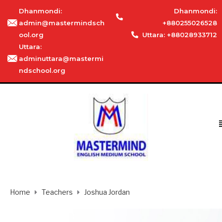
Dhanmondi:
Dhanmondi:
admin@mastermindsch
+880255026528
ool.org
Uttara: +88028933712
Uttara:
adminuttara@mastermi
ndschool.org
Home
Teachers
Joshua Jordan