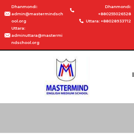
Dhanmondi:
Dhanmondi:
admin@mastermindsch
+880255026528
ool.org
Uttara: +88028933712
Uttara:
adminuttara@mastermi
ndschool.org